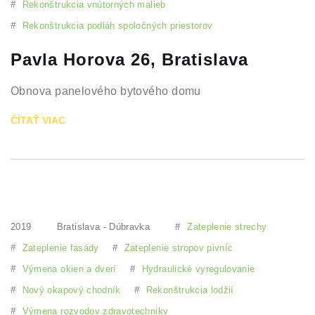
#
Rekonštrukcia vnútorných malieb
#
Rekonštrukcia podláh spoločných priestorov
Pavla Horova 26, Bratislava
Obnova panelového bytového domu
ČÍTAŤ VIAC
2019
Bratislava - Dúbravka
#
Zateplenie strechy
#
Zateplenie fasády
#
Zateplenie stropov pivníc
#
Výmena okien a dverí
#
Hydraulické vyregulovanie
#
Nový okapový chodník
#
Rekonštrukcia lodžií
#
Výmena rozvodov zdravotechniky