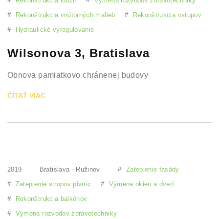
#
Rekonštrukcia lodžií
#
Výmena rozvodov zdravotechniky
#
Rekonštrukcia vnútorných malieb
#
Rekonštrukcia vstupov
#
Hydraulické vyregulovanie
Wilsonova 3, Bratislava
Obnova pamiatkovo chránenej budovy
ČÍTAŤ VIAC
2019
Bratislava - Ružinov
#
Zateplenie fasády
#
Zateplenie stropov pivníc
#
Výmena okien a dverí
#
Rekonštrukcia balkónov
#
Výmena rozvodov zdravotechniky