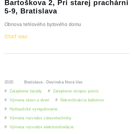
Bartoškova 2, Pri starej prachárni
5-9, Bratislava
Obnova tehlového bytového domu
ČÍTAŤ VIAC
2020
Bratislava - Devínska Nová Ves
#
Zateplenie fasády
#
Zateplenie stropov pivníc
#
Výmena okien a dverí
#
Rekonštrukcia balkónov
#
Hydraulické vyregulovanie
#
Výmena rozvodov zdravotechniky
#
Výmena rozvodov elektroinštalácie