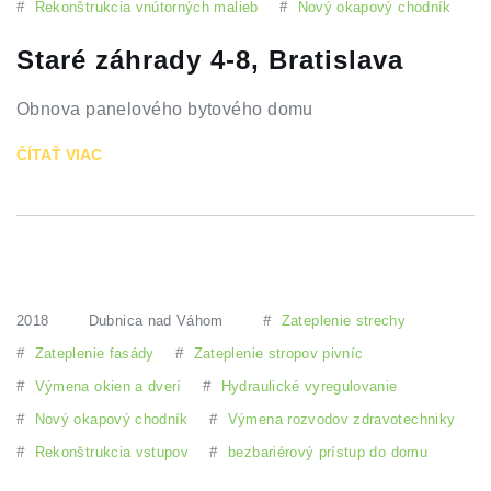
#
Rekonštrukcia vnútorných malieb
#
Nový okapový chodník
Staré záhrady 4-8, Bratislava
Obnova panelového bytového domu
ČÍTAŤ VIAC
2018
Dubnica nad Váhom
#
Zateplenie strechy
#
Zateplenie fasády
#
Zateplenie stropov pivníc
#
Výmena okien a dverí
#
Hydraulické vyregulovanie
#
Nový okapový chodník
#
Výmena rozvodov zdravotechniky
#
Rekonštrukcia vstupov
#
bezbariérový prístup do domu