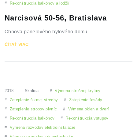
#
Rekonštrukcia balkónov a lodžií
Narcisová 50-56, Bratislava
Obnova panelového bytového domu
ČÍTAŤ VIAC
2018
Skalica
#
Výmena strešnej krytiny
#
Zateplenie šikmej strechy
#
Zateplenie fasády
#
Zateplenie stropov pivníc
#
Výmena okien a dverí
#
Rekonštrukcia balkónov
#
Rekonštrukcia vstupov
#
Výmena rozvodov elektroinštalácie
#
Výmena rozvodov zdravotechniky