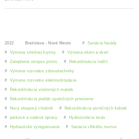
2022
Bratislava - Nové Mesto
#
Sanácia fasády
#
Výmena strešnej krytiny
#
Výmena okien a dverí
#
Zateplenie stropov pivníc
#
Rekonštrukcia lodžií
#
Výmena rozvodov zdravotechniky
#
Výmena rozvodov elektroinštalácie
#
Rekonštrukcia vnútorných malieb
#
Rekonštrukcia podláh spoločných priestorov
#
Nový okapový chodník
#
Rekonštrukcia pivničných kobiek
#
parkové a sadové úpravy
#
Hydroizolácia terás
#
Hydraulické vyregulovanie
#
Sanácia vlhkého muriva