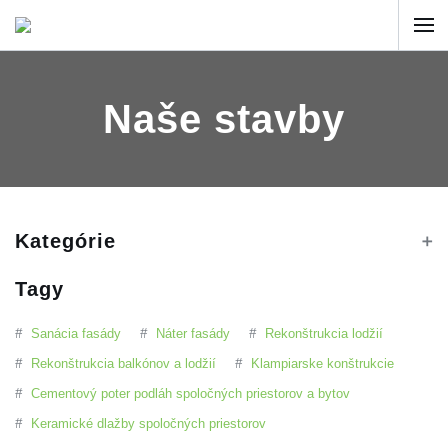
Naše stavby
Kategórie
Tagy
#
Sanácia fasády
#
Náter fasády
#
Rekonštrukcia lodžií
#
Rekonštrukcia balkónov a lodžií
#
Klampiarske konštrukcie
#
Cementový poter podláh spoločných priestorov a bytov
#
Keramické dlažby spoločných priestorov