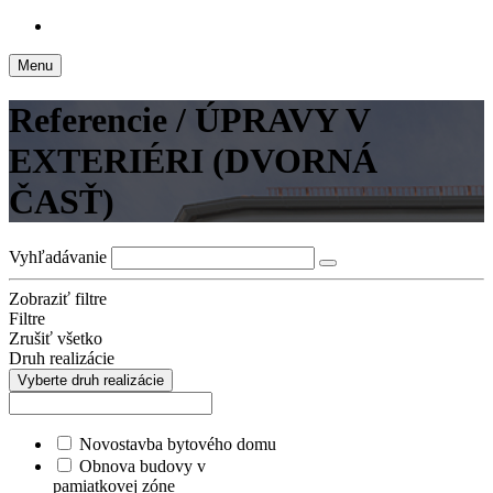
Menu
Referencie / ÚPRAVY V
EXTERIÉRI (DVORNÁ
ČASŤ)
Vyhľadávanie
Zobraziť filtre
Filtre
Zrušiť všetko
Druh realizácie
Vyberte druh realizácie
Novostavba bytového domu
Obnova budovy v
pamiatkovej zóne