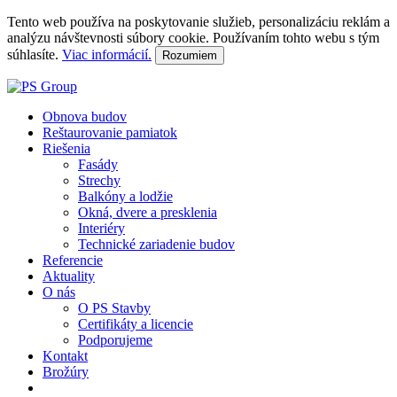
Tento web používa na poskytovanie služieb, personalizáciu reklám a
analýzu návštevnosti súbory cookie. Používaním tohto webu s tým
súhlasíte.
Viac informácií.
Rozumiem
Obnova budov
Reštaurovanie pamiatok
Riešenia
Fasády
Strechy
Balkóny a lodžie
Okná, dvere a presklenia
Interiéry
Technické zariadenie budov
Referencie
Aktuality
O nás
O PS Stavby
Certifikáty a licencie
Podporujeme
Kontakt
Brožúry