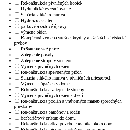
Rekonštrukcia pivničných kobiek
Hydraulické vyregulovanie
Sanácia vlhkého muriva
Hydroizolácia terás
parkové a sadové úpravy
výmena okien
Kompletná výmena strešnej krytiny a všetkých súvisiacich
prvkov
Reštaurátorské práce
Zateplenie povaly
Zateplenie stropu v suteréne
Výmena pivničných okien
Rekonštrukcia spevnených plôch
Sanácia vlhkého muriva v pivničných priestoroch
Výmena stúpačiek v dome
Rekonštrukcia a zateplenie strechy
Výmena pivničných okien a dverí
Rekonštrukcia podláh a vnútorných malieb spoločných
priestorov
Rekonštrukcia balkónov a lodžií
bezbariérový prístup do domu
Rekonštrukcia odkvapového chodníka okolo domu
Rekonštrukcia interiéru spoločných priestorov