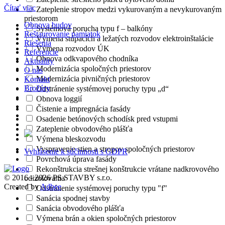
Čítať viac
Zateplenie stropov medzi vykurovaným a nevykurovaným
priestorom
Obnova budov
Systémová porucha typu f – balkóny
Reštaurovanie pamiatok
Výmena stúpacích a ležatých rozvodov elektroinštalácie
Riešenia
Výmena rozvodov ÚK
Referencie
Obnova odkvapového chodníka
Aktuality
Modernizácia spoločných priestorov
O nás
Modernizácia pivničných priestorov
Kontakt
Brožúry
Odstránenie systémovej poruchy typu „d“
Obnova loggií
Čistenie a impregnácia fasády
Osadenie betónových schodísk pred vstupmi
Zateplenie obvodového plášťa
Výmena bleskozvodu
Vyspravenie stien a stropov spoločných priestorov
Vyhlásenie k súčinnosti s GDPR
Povrchová úprava fasády
Rekonštrukcia strešnej konštrukcie vrátane nadkrovového
© 2016 - 2026 PS STAVBY s.r.o.
odizolovania
Created by
Adbee
Odstránenie systémovej poruchy typu "f"
Sanácia spodnej stavby
Sanácia obvodového plášťa
Výmena brán a okien spoločných priestorov