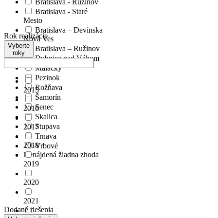
Bratislava - Ružinov
Bratislava - Staré
Mesto
Bratislava – Devínska
Rok realizácie
Nová Ves
Vyberte
Bratislava – Ružinov
roky
Dubnica nad Váhom
Malacky
Pezinok
Rožňava
2015
Šamorín
Senec
2016
Skalica
Stupava
2017
Trnava
2018
Vrbové
Nenájdená žiadna zhoda
2019
2020
2021
Dodané riešenia