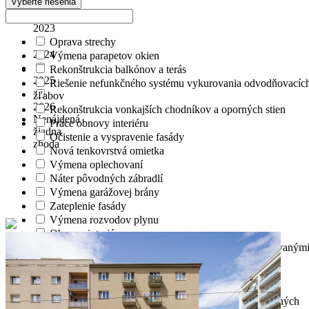
2022
Vyberte riešenia
2023
Oprava strechy
2024
Výmena parapetov okien
Rekonštrukcia balkónov a terás
2025
Riešenie nefunkčného systému vykurovania odvodňovacíc
žľabov
2026
Rekonštrukcia vonkajších chodníkov a oporných stien
Nenájdená
Práce obnovy interiéru
žiadna
Očistenie a vyspravenie fasády
zhoda
Nová tenkovrstvá omietka
Výmena oplechovaní
Náter pôvodných zábradlí
Výmena garážovej brány
Zateplenie fasády
Výmena rozvodov plynu
Obnova interiéru
Zateplenie stropov medzi nevykurovanými a vykurovaným
časťami domu
Elektroinštalácia
Realizácia nových pavlačí
Výmena zábradlí so zapracovaním pôvodných okrasných