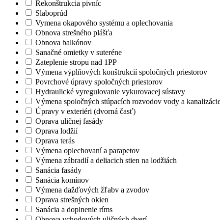
Rekonštrukcia pivníc
Slaboprúd
Vymena okapového systému a oplechovania
Obnova strešného plášťa
Obnova balkónov
Sanačné omietky v suteréne
Zateplenie stropu nad 1PP
Výmena výplňových konštrukcií spoločných priestorov
Povrchové úpravy spoločných priestorov
Hydraulické vyregulovanie vykurovacej sústavy
Výmena spoločných stúpacích rozvodov vody a kanalizáci
Úpravy v exteriéri (dvorná časť)
Oprava uličnej fasády
Oprava lodžií
Oprava terás
Výmena oplechovaní a parapetov
Výmena zábradlí a deliacich stien na lodžiách
Sanácia fasády
Sanácia komínov
Výmena dažďových žľabv a zvodov
Oprava strešných okien
Sanácia a doplnenie ríms
Obnova vchodových uličných dverí