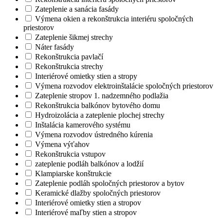
Zateplenie a sanácia fasády
Výmena okien a rekonštrukcia interiéru spoločných
priestorov
Zateplenie šikmej strechy
Náter fasády
Rekonštrukcia pavlačí
Rekonštrukcia strechy
Interiérové omietky stien a stropy
Výmena rozvodov elektroinštalácie spoločných priestorov
Zateplenie stropov 1. nadzemného podlažia
Rekonštrukcia balkónov bytového domu
Hydroizolácia a zateplenie plochej strechy
Inštalácia kamerového systému
Výmena rozvodov ústredného kúrenia
Výmena výťahov
Rekonštrukcia vstupov
zateplenie podláh balkónov a lodžií
Klampiarske konštrukcie
Zateplenie podláh spoločných priestorov a bytov
Keramické dlažby spoločných priestorov
Interiérové omietky stien a stropov
Interiérové maľby stien a stropov