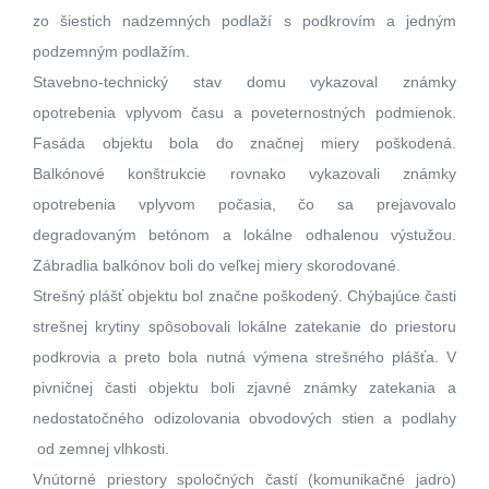
zo šiestich nadzemných podlaží s podkrovím a jedným
podzemným podlažím.
Stavebno-technický stav domu vykazoval známky
opotrebenia vplyvom času a poveternostných podmienok.
Fasáda objektu bola do značnej miery poškodená.
Balkónové konštrukcie rovnako vykazovali známky
opotrebenia vplyvom počasia, čo sa prejavovalo
degradovaným betónom a lokálne odhalenou výstužou.
Zábradlia balkónov boli do veľkej miery skorodované.
Strešný plášť objektu bol značne poškodený. Chýbajúce časti
strešnej krytiny spôsobovali lokálne zatekanie do priestoru
podkrovia a preto bola nutná výmena strešného plášťa. V
pivničnej časti objektu boli zjavné známky zatekania a
nedostatočného odizolovania obvodových stien a podlahy
od zemnej vlhkosti.
Vnútorné priestory spoločných častí (komunikačné jadro)