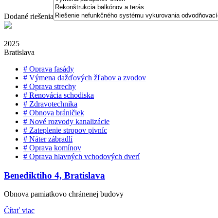
Dodané riešenia
2025
Bratislava
#
Oprava fasády
#
Výmena dažďových žľabov a zvodov
#
Oprava strechy
#
Renovácia schodiska
#
Zdravotechnika
#
Obnova bráničiek
#
Nové rozvody kanalizácie
#
Zateplenie stropov pivníc
#
Náter zábradlí
#
Oprava komínov
#
Oprava hlavných vchodových dverí
Benediktiho 4, Bratislava
Obnova pamiatkovo chránenej budovy
Čítať viac