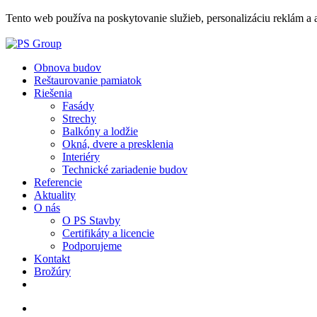
Tento web používa na poskytovanie služieb, personalizáciu reklám a 
Obnova budov
Reštaurovanie pamiatok
Riešenia
Fasády
Strechy
Balkóny a lodžie
Okná, dvere a presklenia
Interiéry
Technické zariadenie budov
Referencie
Aktuality
O nás
O PS Stavby
Certifikáty a licencie
Podporujeme
Kontakt
Brožúry