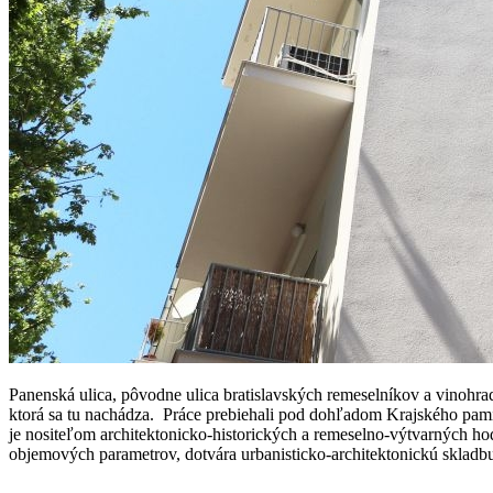
Panenská ulica, pôvodne ulica bratislavských remeselníkov a vinohr
ktorá sa tu nachádza. Práce prebiehali pod dohľadom Krajského pam
je nositeľom architektonicko-historických a remeselno-výtvarných ho
objemových parametrov, dotvára urbanisticko-architektonickú skladb