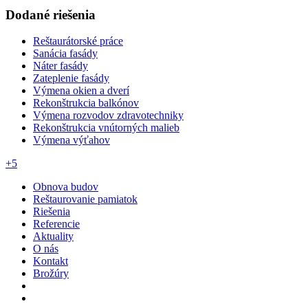
Dodané riešenia
Reštaurátorské práce
Sanácia fasády
Náter fasády
Zateplenie fasády
Výmena okien a dverí
Rekonštrukcia balkónov
Výmena rozvodov zdravotechniky
Rekonštrukcia vnútorných malieb
Výmena výťahov
+5
Obnova budov
Reštaurovanie pamiatok
Riešenia
Referencie
Aktuality
O nás
Kontakt
Brožúry