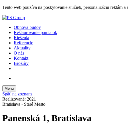
Tento web používa na poskytovanie služieb, personalizáciu reklám a 
Obnova budov
Reštaurovanie pamiatok
Riešenia
Referencie
Aktuality
O nás
Kontakt
Brožúry
Menu
Späť na zoznam
Realizované: 2021
Bratislava - Staré Mesto
Panenská 1, Bratislava