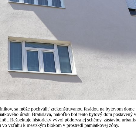
adníkov, sa môže pochváliť zrekonštruvanou fasádou na bytovom dome P
iatkového úradu Bratislava, nakoľko bol tento bytový dom postavený 
dnôt. Rešpektuje historický vývoj pôdorysnej schémy, zástavbu urbanist
u vo vzťahu k mestským blokom v prostredí pamiatkovej zóny.