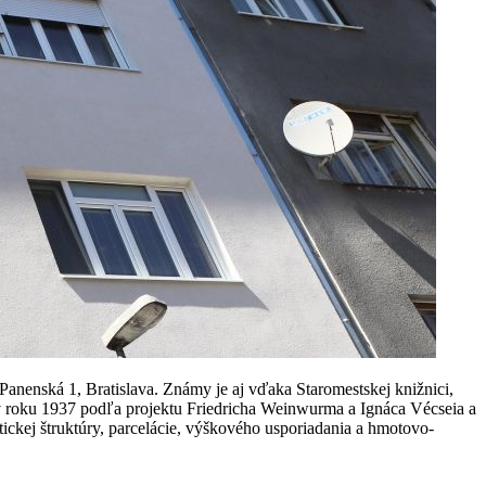
anenská 1, Bratislava. Známy je aj vďaka Staromestskej knižnici,
v roku 1937 podľa projektu Friedricha Weinwurma a Ignáca Vécseia a
ickej štruktúry, parcelácie, výškového usporiadania a hmotovo-