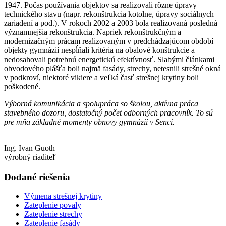
1947. Počas používania objektov sa realizovali rôzne úpravy
technického stavu (napr. rekonštrukcia kotolne, úpravy sociálnych
zariadení a pod.). V rokoch 2002 a 2003 bola realizovaná posledná
významnejšia rekonštrukcia. Napriek rekonštrukčným a
modernizačným prácam realizovaným v predchádzajúcom období
objekty gymnázií nespĺňali kritéria na obalové konštrukcie a
nedosahovali potrebnú energetickú efektívnosť. Slabými článkami
obvodového plášťa boli najmä fasády, strechy, netesnili strešné okná
v podkroví, niektoré vikiere a veľká časť strešnej krytiny boli
poškodené.
Výborná komunikácia a spolupráca so školou, aktívna práca
stavebného dozoru, dostatočný počet odborných pracovník. To sú
pre mňa základné momenty obnovy gymnázií v Senci.
Ing. Ivan Guoth
výrobný riaditeľ
Dodané riešenia
Výmena strešnej krytiny
Zateplenie povaly
Zateplenie strechy
Zateplenie fasády