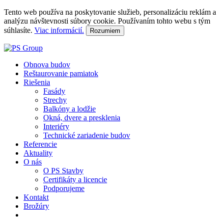
Tento web používa na poskytovanie služieb, personalizáciu reklám a
analýzu návštevnosti súbory cookie. Používaním tohto webu s tým
súhlasíte.
Viac informácií.
Rozumiem
Obnova budov
Reštaurovanie pamiatok
Riešenia
Fasády
Strechy
Balkóny a lodžie
Okná, dvere a presklenia
Interiéry
Technické zariadenie budov
Referencie
Aktuality
O nás
O PS Stavby
Certifikáty a licencie
Podporujeme
Kontakt
Brožúry